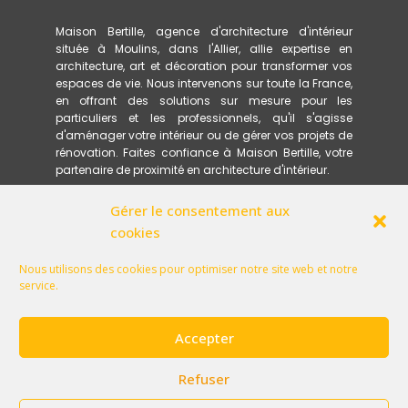
Maison Bertille, agence d'architecture d'intérieur
située à Moulins, dans l'Allier, allie expertise en
architecture, art et décoration pour transformer vos
espaces de vie. Nous intervenons sur toute la France,
en offrant des solutions sur mesure pour les
particuliers et les professionnels, qu'il s'agisse
d'aménager votre intérieur ou de gérer vos projets de
rénovation. Faites confiance à Maison Bertille, votre
partenaire de proximité en architecture d'intérieur.
Gérer le consentement aux
ACCUEIL
PRESTATIONS
cookies
MÉTHODOLOGIE
RÉFÉRENCES
Nous utilisons des cookies pour optimiser notre site web et notre
GLOSSAIRE
service.
QU'EST-CE QU'UN ARCHITECTE D'INTÉRIEUR PEUT
VOUS APPORTER ?
ACTUALITÉS
Accepter
CONTACT
POLITIQUE DE CONFIDENTIALITÉ
Refuser
MENTIONS LÉGALES
PLAN DU SITE