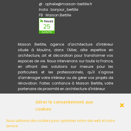
@ : ophelie@maison-bertille.fr
Insta :
bonjour_bertille
FB :
Maison Bertille
Maison Bertille, agence d'architecture d'intérieur
située à Moulins, dans l'Allier, allie expertise en
architecture, art et décoration pour transformer vos
espaces de vie. Nous intervenons sur toute la France,
en offrant des solutions sur mesure pour les
particuliers et les professionnels, qu'il s'agisse
d'aménager votre intérieur ou de gérer vos projets de
rénovation. Faites confiance à Maison Bertille, votre
partenaire de proximité en architecture d'intérieur.
Gérer le consentement aux
ACCUEIL
PRESTATIONS
cookies
MÉTHODOLOGIE
RÉFÉRENCES
Nous utilisons des cookies pour optimiser notre site web et notre
GLOSSAIRE
service.
QU'EST-CE QU'UN ARCHITECTE D'INTÉRIEUR PEUT