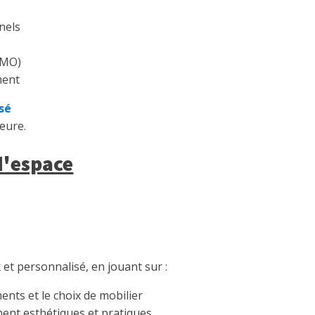
nels
(AMO)
ment
sé
eure.
d'espace
et personnalisé, en jouant sur :
ents et le choix de mobilier
ment esthétiques et pratiques