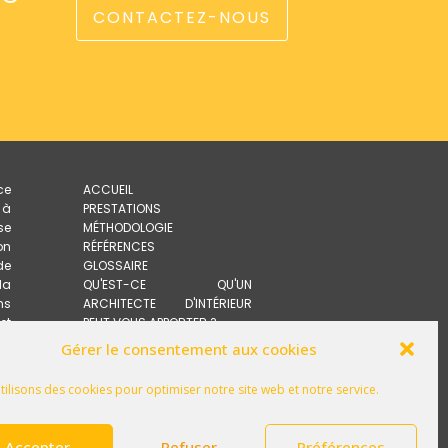
CONTACTEZ-NOUS
ce
ACCUEIL
 à
PRESTATIONS
ise
MÉTHODOLOGIE
on
RÉFÉRENCES
de
GLOSSAIRE
la
QU'EST-CE QU'UN
ns
ARCHITECTE D'INTÉRIEUR
et
PEUT VOUS APPORTER ?
se
ACTUALITÉS
Gérer le consentement aux cookies
de
CONTACT
n.
POLITIQUE DE
tilisons des cookies pour optimiser notre site web et notre service.
e,
CONFIDENTIALITÉ
en
MENTIONS LÉGALES
PLAN DU SITE
Accepter
Refuser
Préférences