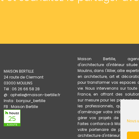
Maison Bertille, agen
d'architecture d'intérieur située
Moulins, dans l'Allier, allie expert
MAISON BERTILLE
en architecture, art et décorati
24 route de Clermont
pour transformer vos espaces 
03000 MOULINS
vie. Nous intervenons sur toute 
Tél : 06 26 66 58 28
France, en offrant des solutio
@ : ophelie@maison-bertille.fr
sur mesure pour les particuliers 
Insta :
bonjour_bertille
les professionnels, qu'il s'agis
FB :
Maison Bertille
d'aménager votre intérieur ou 
gérer vos projets de rénovatio
Nous u
Faites confiance à Maison Bertill
votre partenaire de proximité 
architecture d'intérieur.