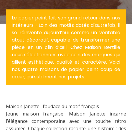
Le papier peint fait son grand retour dans nos
intérieurs ! Loin des motifs datés d’autrefois, il
se réinvente aujourd’hui comme un véritable
atout décoratif, capable de transformer une
pièce en un clin d’œil. Chez Maison Bertille
nous sélectionnons avec soin des marques qui
allient esthétique, qualité et caractère. Voici
nos quatre maisons de papier peint coup de
cœur, qui subliment nos projets.
Maison Janette : l’audace du motif français
Jeune maison française, Maison Janette incarne
l’élégance contemporaine avec une touche rétro
assumée. Chaque collection raconte une histoire : des