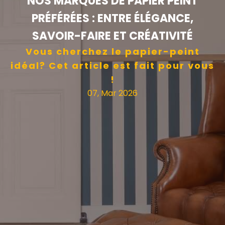
NOS MARQUES DE PAPIER PEINT
PRÉFÉRÉES : ENTRE ÉLÉGANCE,
SAVOIR-FAIRE ET CRÉATIVITÉ
Vous cherchez le papier-peint
idéal? Cet article est fait pour vous
!
07, Mar 2026